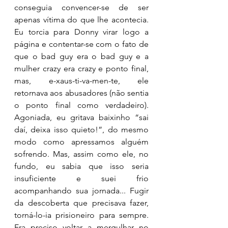
conseguia convencer-se de ser 
apenas vítima do que lhe acontecia. 
Eu torcia para Donny virar logo a 
página e contentar-se com o fato de 
que o bad guy era o bad guy e a 
mulher crazy era crazy e ponto final, 
mas, e-xaus-ti-va-men-te, ele 
retornava aos abusadores (não sentia 
o ponto final como verdadeiro). 
Agoniada, eu gritava baixinho “sai 
daí, deixa isso quieto!”, do mesmo 
modo como apressamos alguém 
sofrendo. Mas, assim como ele, no 
fundo, eu sabia que isso seria 
insuficiente e suei frio 
acompanhando sua jornada... Fugir 
da descoberta que precisava fazer, 
torná-lo-ia prisioneiro para sempre. 
Era preciso voltar a mergulhar no 