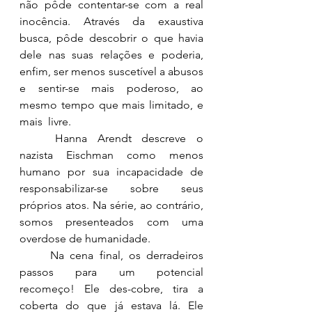
não pôde contentar-se com a real 
inocência. Através da exaustiva 
busca, pôde descobrir o que havia 
dele nas suas relações e poderia, 
enfim, ser menos suscetível a abusos 
e sentir-se mais poderoso, ao 
mesmo tempo que mais limitado, e 
mais  livre.
	Hanna Arendt descreve o 
nazista Eischman como menos 
humano por sua incapacidade de 
responsabilizar-se sobre seus 
próprios atos. Na série, ao contrário, 
somos presenteados com uma 
overdose de humanidade.
	Na cena final, os derradeiros 
passos para um potencial 
recomeço! Ele des-cobre, tira a 
coberta do que já estava lá. Ele 