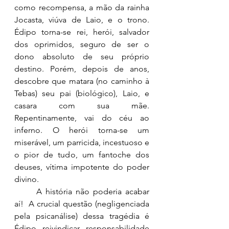
como recompensa, a mão da rainha 
Jocasta, viúva de Laio, e o trono. 
Édipo torna-se rei, herói, salvador 
dos oprimidos, seguro de ser o 
dono absoluto de seu próprio 
destino. Porém, depois de anos, 
descobre que matara (no caminho à 
Tebas) seu pai (biológico), Laio, e 
casara com sua mãe. 
Repentinamente, vai do céu ao 
inferno. O herói torna-se um 
miserável, um parricida, incestuoso e 
o pior de tudo, um fantoche dos 
deuses, vítima impotente do poder 
divino. 
	A história não poderia acabar 
aí!  A crucial questão (negligenciada 
pela psicanálise) dessa tragédia é 
Édipo reivindicar responsabilidade 