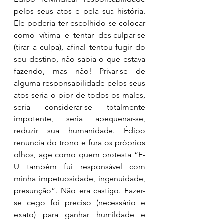
pelos seus atos e pela sua história. 
Ele poderia ter escolhido se colocar 
como vítima e tentar des-culpar-se 
(tirar a culpa), afinal tentou fugir do 
seu destino, não sabia o que estava 
fazendo, mas não! Privar-se de 
alguma responsabilidade pelos seus 
atos seria o pior de todos os males, 
seria considerar-se totalmente 
impotente, seria apequenar-se, 
reduzir sua humanidade. Édipo 
renuncia do trono e fura os próprios 
olhos, age como quem protesta “E-
U também fui responsável com 
minha impetuosidade, ingenuidade, 
presunção”. 
Não era castigo. F
azer-
se cego 
foi preciso (necessário e 
exato) 
para ganhar humildade e 