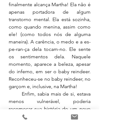
finalmente alcança Martha! 
Ela
 não é 
apenas portadora de algum 
transtorno mental. Ela está sozinha, 
como quando menina, assim como 
ele! (como todos nós de alguma 
maneira). A carência, o medo e a es-
pe-ran-ça dela tocam-no. Ele sente 
os sentimentos dela. Naquele 
momento, aparece a beleza, apesar 
do inferno, em ser o baby reindeer. 
Reconheceu-se no baby reindeer, no 
garçom e, inclusive, na Martha! 
	Enfim, sabia mais de si, estava 
menos vulnerável, poderia 
recomeçar sua história de um novo 
lugar. 
	Bravo, bravo!  