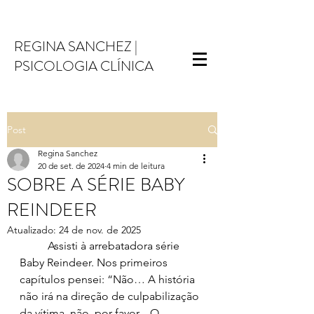
REGINA SANCHEZ |
PSICOLOGIA CLÍNIC
A
Post
Regina Sanchez
20 de set. de 2024
4 min de leitura
SOBRE A SÉRIE BABY
REINDEER
Atualizado:
24 de nov. de 2025
	Assisti à arrebatadora série 
Baby Reindeer. Nos primeiros 
capítulos pensei: “Não… A história 
não irá na direção de culpabilização 
da vítima, não, por favor... 
O 