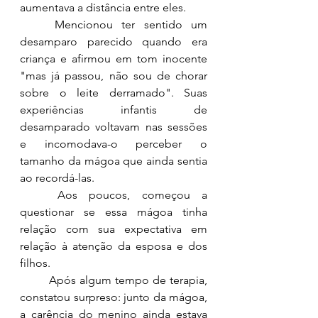
aumentava a distância entre eles. 
	M
encionou ter sentido um 
desamparo parecido quando era 
criança e afirmou em tom inocente 
"mas já passou, não sou de chorar 
sobre o leite derramado". Suas 
experiências infantis de 
desamparado voltavam nas sessões 
e incomodava-o perceber o 
tamanho da mágoa que ainda sentia 
ao recordá-las.  
	Aos poucos, começou a 
questionar se essa mágoa tinha 
relação com sua expectativa em 
relação à atenção da esposa e do
s 
filhos
. 
	Após algum tempo de terapia
, 
constatou surpreso: junto da mágoa, 
a carência do menino ainda estava 