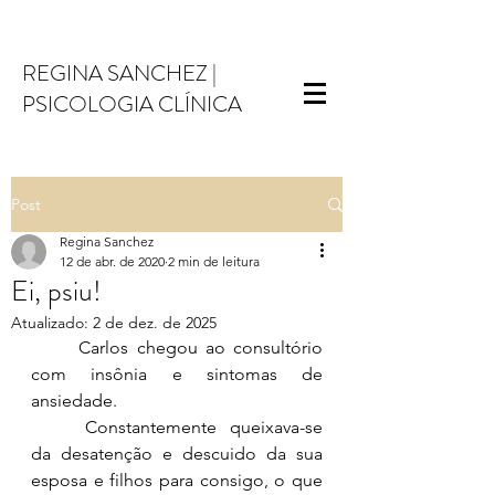
REGINA SANCHEZ |
PSICOLOGIA CLÍNIC
A
Post
Regina Sanchez
12 de abr. de 2020
2 min de leitura
Ei, psiu!
Atualizado:
2 de dez. de 2025
Carlos chegou ao consultório 
com insônia e sintomas de 
ansiedade. 
Constantemente queixava-se 
da desatenção e descuido da sua 
esposa e filhos para consigo, o que  